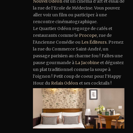
Nouvel Odéon
est un cinéma d’art et essai de
la rue de l’Ecole de Médecine. Vous pouvez
aller voir un film ou participer à une
rencontre cinématographique.
Le Quartier Odéon regorge de cafés et
restaurants comme le
Procope
, rue de
l’Ancienne Comédie ou
Les Éditeurs
. Prenez
la rue du Commerce Saint-André, un
passage parisien au charme fou ! Faîtes une
pause gourmande à
La Jacobine
et dégustez
un plat traditionnel comme la soupe à
l’oignon ! Petit coup de coeur pour l’Happy
Hour du
Relais Odéon
et ses cocktails !