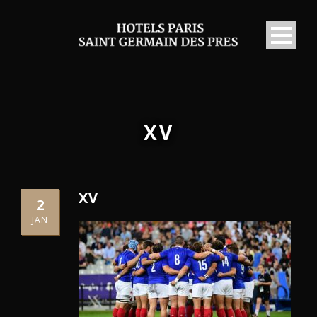
XV
XV
2
JAN